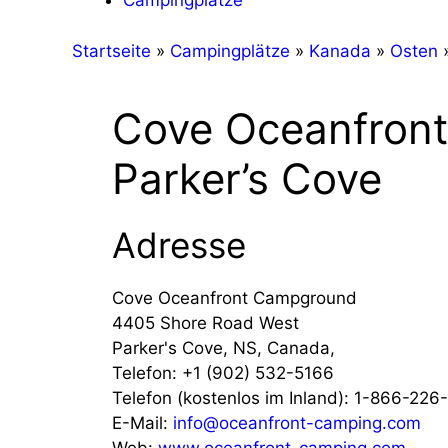
Campingplätze
Startseite
»
Campingplätze
»
Kanada
»
Osten
Cove Oceanfron
Parker’s Cove
Adresse
Cove Oceanfront Campground
4405 Shore Road West
Parker's Cove, NS, Canada,
Telefon:
+1 (902) 532-5166
Telefon (kostenlos im Inland):
1-866-226
E-Mail:
info@oceanfront-camping.com
Web:
www.oceanfront-camping.com