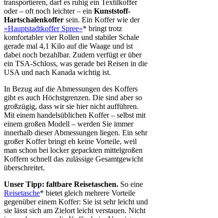
transportieren, darf es ruhig ein Textilkoffer
oder – oft noch leichter – ein
Kunststoff-
Hartschalenkoffer
sein. Ein Koffer wie der
»Hauptstadtkoffer Spree«
* bringt trotz
komfortabler vier Rollen und stabiler Schale
gerade mal 4,1 Kilo auf die Waage und ist
dabei noch bezahlbar. Zudem verfügt er über
ein TSA-Schloss, was gerade bei Reisen in die
USA und nach Kanada wichtig ist.
In Bezug auf die Abmessungen des Koffers
gibt es auch Höchstgrenzen. Die sind aber so
großzügig, dass wir sie hier nicht aufführen.
Mit einem handelsüblichen Koffer – selbst mit
einem großen Modell – werden Sie immer
innerhalb dieser Abmessungen liegen. Ein sehr
großer Koffer bringt eh keine Vorteile, weil
man schon bei locker gepackten mittelgroßen
Koffern schnell das zulässige Gesamtgewicht
überschreitet.
Unser Tipp: faltbare Reisetaschen.
So eine
Reisetasche
* bietet gleich mehrere Vorteile
gegenüber einem Koffer: Sie ist sehr leicht und
sie lässt sich am Zielort leicht verstauen. Nicht