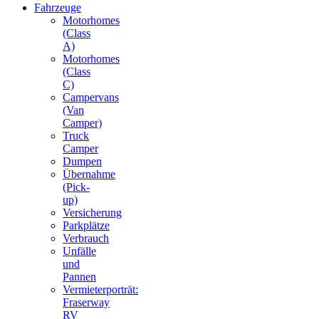
Fahrzeuge
Motorhomes
(Class
A)
Motorhomes
(Class
C)
Campervans
(Van
Camper)
Truck
Camper
Dumpen
Übernahme
(Pick-
up)
Versicherung
Parkplätze
Verbrauch
Unfälle
und
Pannen
Vermieterporträt:
Fraserway
RV