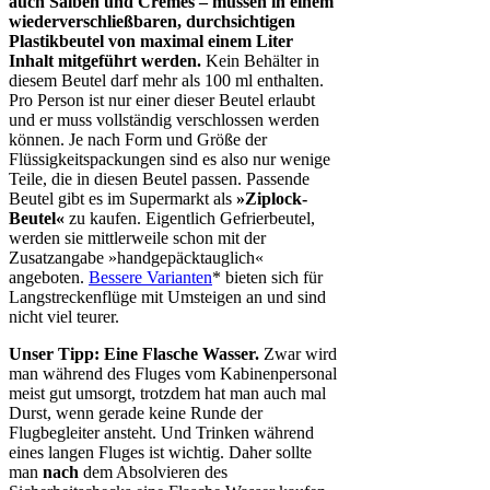
auch Salben und Cremes – müssen in einem
wiederverschließbaren, durchsichtigen
Plastikbeutel von maximal einem Liter
Inhalt mitgeführt werden.
Kein Behälter in
diesem Beutel darf mehr als 100 ml enthalten.
Pro Person ist nur einer dieser Beutel erlaubt
und er muss vollständig verschlossen werden
können. Je nach Form und Größe der
Flüssigkeitspackungen sind es also nur wenige
Teile, die in diesen Beutel passen. Passende
Beutel gibt es im Supermarkt als
»Ziplock-
Beutel«
zu kaufen. Eigentlich Gefrierbeutel,
werden sie mittlerweile schon mit der
Zusatzangabe »handgepäcktauglich«
angeboten.
Bessere Varianten
* bieten sich für
Langstreckenflüge mit Umsteigen an und sind
nicht viel teurer.
Unser Tipp: Eine Flasche Wasser.
Zwar wird
man während des Fluges vom Kabinenpersonal
meist gut umsorgt, trotzdem hat man auch mal
Durst, wenn gerade keine Runde der
Flugbegleiter ansteht. Und Trinken während
eines langen Fluges ist wichtig. Daher sollte
man
nach
dem Absolvieren des