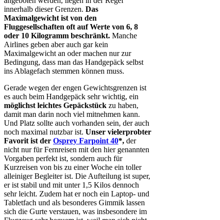
angeboten werden, liegen in der Regel
innerhalb dieser Grenzen.
Das
Maximalgewicht ist von den
Fluggesellschaften oft auf Werte von 6, 8
oder 10 Kilogramm beschränkt.
Manche
Airlines geben aber auch gar kein
Maximalgewicht an oder machen nur zur
Bedingung, dass man das Handgepäck selbst
ins Ablagefach stemmen können muss.
Gerade wegen der engen Gewichtsgrenzen ist
es auch beim Handgepäck sehr wichtig, ein
möglichst leichtes Gepäckstück
zu haben,
damit man darin noch viel mitnehmen kann.
Und Platz sollte auch vorhanden sein, der auch
noch maximal nutzbar ist.
Unser vielerprobter
Favorit ist der
Osprey Farpoint 40
*,
der
nicht nur für Fernreisen mit den hier genannten
Vorgaben perfekt ist, sondern auch für
Kurzreisen von bis zu einer Woche ein toller
alleiniger Begleiter ist. Die Aufteilung ist super,
er ist stabil und mit unter 1,5 Kilos dennoch
sehr leicht. Zudem hat er noch ein Laptop- und
Tabletfach und als besonderes Gimmik lassen
sich die Gurte verstauen, was insbesondere im