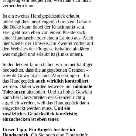
Flugzeug sehr bequem ist, weil man sich nicht
verheddern kann.
Ist ein zweites Handgepäckstück erlaubt,
unterliegt dies meist engeren Grenzen. Gerade
die Dicke kann dabei der Knackpunkt sein.
Hier geht man eben von einem Kleidersack,
einer Handtasche oder einem Laptop aus. Auch
hier wieder der Hinweis: Im Zweifel vorher auf
den Websites der Fluggesellschaften abklären,
was möglich und erlaubt ist (Links unten).
In den letzten Jahren haben wir immer häufiger
beobachtet, dass die angegebenen Grenzen –
sowohl Gewicht als auch Abmessungen – für
das Handgepäck
auch wirklich kontrolliert
wurden. Dabei werden teilweise nur
minimale
Toleranzen
akzeptiert. Und zu hohes Gewicht
kann bei Überschreiten der Grenzen richtig
ärgerlich werden, weil das Handgepäck dann
eingecheckt werden muss.
Und ein
zusätzliches Gepäckstück kurzfristig
einzuchecken ist eben teuer.
Unser Tipp: Ein Kugelschreiber im
Handgepäck.
Ob Sie noch eine Einreiseinfo