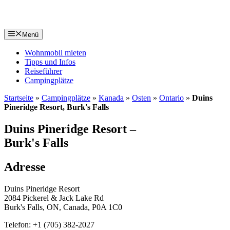
Zum
Inhalt
springen
Menü
Wohnmobil mieten
Tipps und Infos
Reiseführer
Campingplätze
Startseite
»
Campingplätze
»
Kanada
»
Osten
»
Ontario
»
Duins
Pineridge Resort, Burk's Falls
Duins Pineridge Resort –
Burk's Falls
Adresse
Duins Pineridge Resort
2084 Pickerel & Jack Lake Rd
Burk's Falls, ON, Canada, P0A 1C0
Telefon: +1 (705) 382-2027