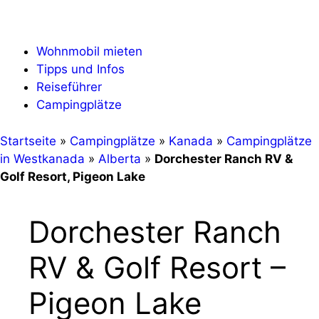
Zum
Menü
Inhalt
springen
Wohnmobil mieten
Tipps und Infos
Reiseführer
Campingplätze
Startseite
»
Campingplätze
»
Kanada
»
Campingplätze
in Westkanada
»
Alberta
»
Dorchester Ranch RV &
Golf Resort, Pigeon Lake
Dorchester Ranch
RV & Golf Resort –
Pigeon Lake