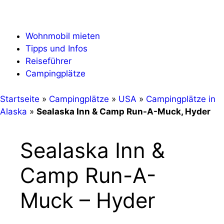
Zum
Menü
Inhalt
springen
Wohnmobil mieten
Tipps und Infos
Reiseführer
Campingplätze
Startseite
»
Campingplätze
»
USA
»
Campingplätze in
Alaska
»
Sealaska Inn & Camp Run-A-Muck, Hyder
Sealaska Inn &
Camp Run-A-
Muck – Hyder