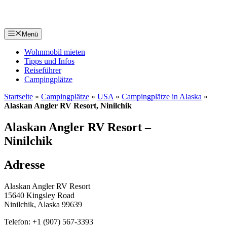
Zum
Inhalt
springen
Menü
Wohnmobil mieten
Tipps und Infos
Reiseführer
Campingplätze
Startseite
»
Campingplätze
»
USA
»
Campingplätze in Alaska
»
Alaskan Angler RV Resort, Ninilchik
Alaskan Angler RV Resort –
Ninilchik
Adresse
Alaskan Angler RV Resort
15640 Kingsley Road
Ninilchik, Alaska 99639
Telefon:
+1 (907) 567-3393