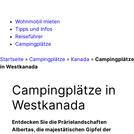
Zum
Menü
Inhalt
springen
Wohnmobil mieten
Tipps und Infos
Reiseführer
Campingplätze
Startseite
»
Campingplätze
»
Kanada
»
Campingplätze
in Westkanada
Campingplätze in
Westkanada
Entdecken Sie die Prärielandschaften
Albertas, die majestätischen Gipfel der